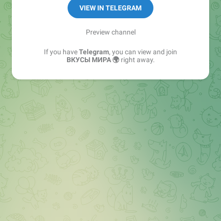
https://www.wildberries.ru/brands/vkusy-mira
VIEW IN TELEGRAM
🛒 Ozon: https://www.ozon.ru/brand/vkusy-mira-
162818532
Preview channel
If you have
Telegram
, you can view and join
ВКУСЫ МИРА 🌍
right away.